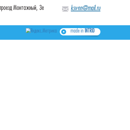
 проезд Монтажный, 3е
ksv-nn@mail.ru
made in
INTRID