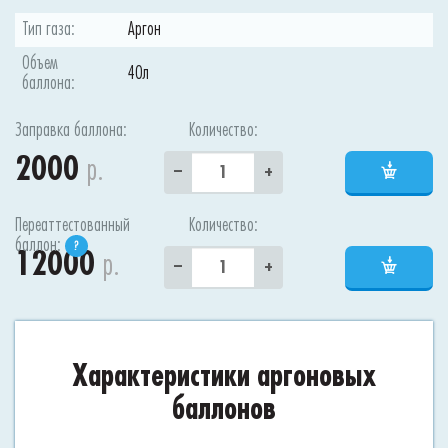
Тип газа:
Аргон
Объем
40л
баллона:
Заправка баллона:
Количество:
2000
р.
–
+
Переаттестованный
Количество:
баллон:
?
12000
р.
–
+
Характеристики аргоновых
баллонов