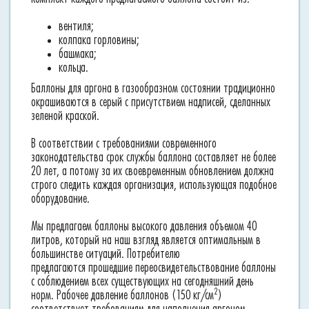
вентиля;
колпака горловины;
башмака;
кольца.
Баллоны для аргона в газообразном состоянии традиционно
окрашиваются в серый с присутствием надписей, сделанных
зеленой краской.
В соответствии с требованиями современного
законодательства срок службы баллона составляет не более
20 лет, а потому за их своевременным обновлением должна
строго следить каждая организация, использующая подобное
оборудование.
Мы предлагаем баллоны высокого давления объемом 40
литров, который на наш взгляд является оптимальным в
большинстве ситуаций. Потребителю
предлагаются прошедшие переосвидетельствование баллоны
с соблюдением всех существующих на сегодняшний день
2
норм. Рабочее давление баллонов (150 кг/см
)