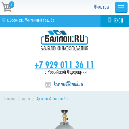
0
Фильтры
Togg
navi
г. Воронеж, Монтажный пр-д, 3е
ВХОД
+7 929 011 36 11
По Российской Федерациии
ksv-nn@mail.ru
Главная
Аргон
Аргоновый баллон 40л